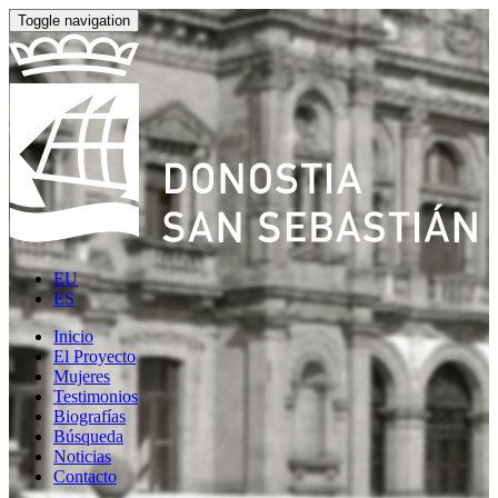
Toggle navigation
EU
ES
Inicio
El Proyecto
Mujeres
Testimonios
Biografías
Búsqueda
Noticias
Contacto