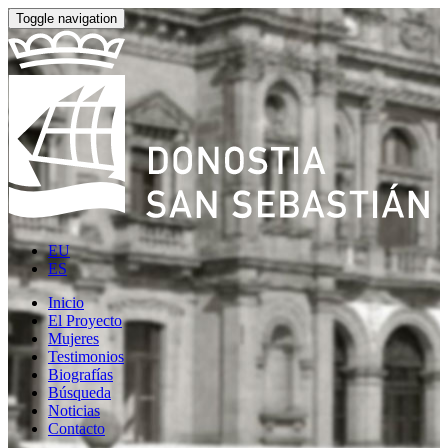
Toggle navigation
EU
ES
Inicio
El Proyecto
Mujeres
Testimonios
Biografías
Búsqueda
Noticias
Contacto