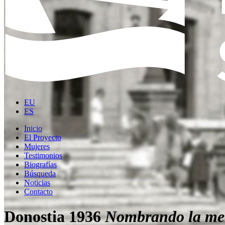
EU
ES
Inicio
El Proyecto
Mujeres
Testimonios
Biografías
Búsqueda
Noticias
Contacto
Donostia 1936
Nombrando la me