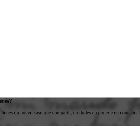
erés?
o tienes un nuevo caso que compartir, no dudes en ponerte en contacto. E