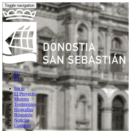
Toggle navigation
EU
ES
Inicio
El Proyecto
Mujeres
Testimonios
Biografías
Búsqueda
Noticias
Contacto