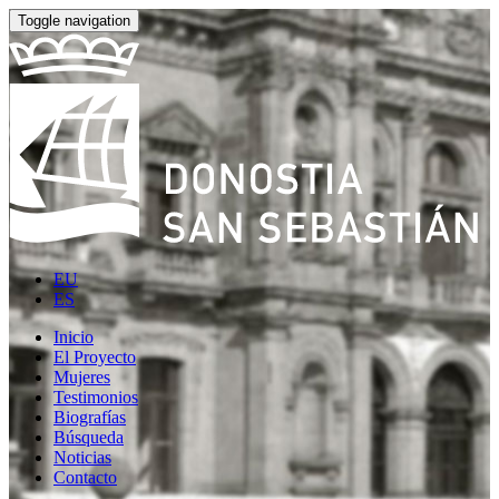
Toggle navigation
EU
ES
Inicio
El Proyecto
Mujeres
Testimonios
Biografías
Búsqueda
Noticias
Contacto