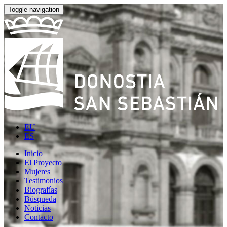
Toggle navigation
EU
ES
Inicio
El Proyecto
Mujeres
Testimonios
Biografías
Búsqueda
Noticias
Contacto