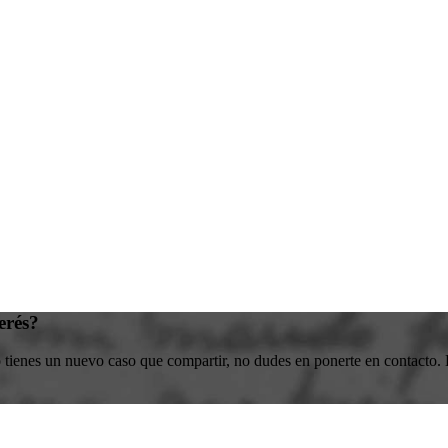
erés?
o tienes un nuevo caso que compartir, no dudes en ponerte en contacto. E