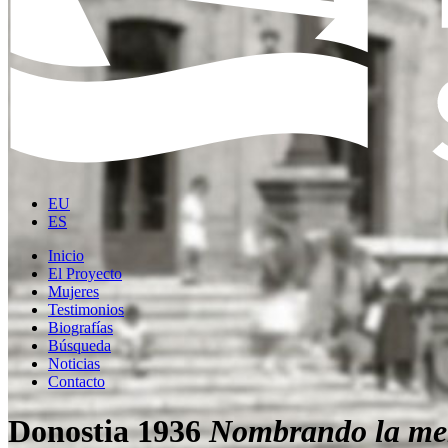
EU
ES
Inicio
El Proyecto
Mujeres
Testimonios
Biografías
Búsqueda
Noticias
Contacto
Donostia 1936
Nombrando la me