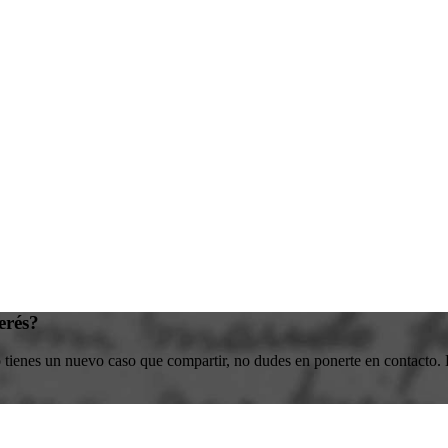
erés?
o tienes un nuevo caso que compartir, no dudes en ponerte en contacto. E