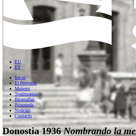
EU
ES
Inicio
El Proyecto
Mujeres
Testimonios
Biografías
Búsqueda
Noticias
Contacto
Donostia 1936
Nombrando la me