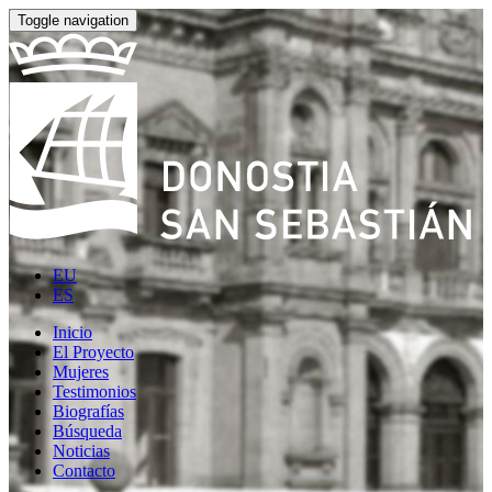
Toggle navigation
EU
ES
Inicio
El Proyecto
Mujeres
Testimonios
Biografías
Búsqueda
Noticias
Contacto