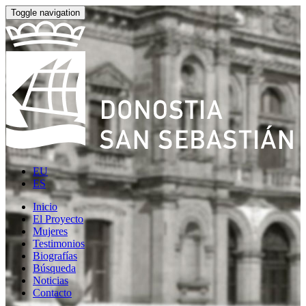
Toggle navigation
EU
ES
Inicio
El Proyecto
Mujeres
Testimonios
Biografías
Búsqueda
Noticias
Contacto