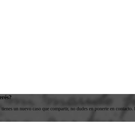
erés?
o tienes un nuevo caso que compartir, no dudes en ponerte en contacto. E