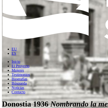
EU
ES
Inicio
El Proyecto
Mujeres
Testimonios
Biografías
Búsqueda
Noticias
Contacto
Donostia 1936
Nombrando la me