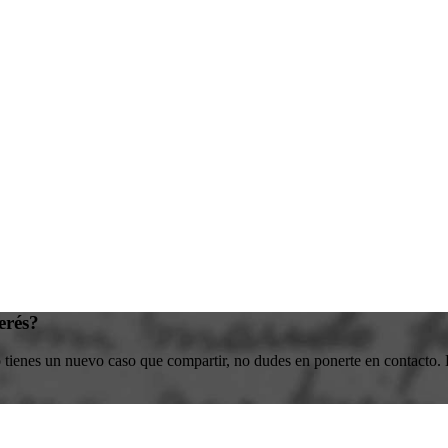
erés?
o tienes un nuevo caso que compartir, no dudes en ponerte en contacto. E