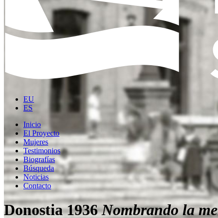
EU
ES
Inicio
El Proyecto
Mujeres
Testimonios
Biografías
Búsqueda
Noticias
Contacto
Donostia 1936
Nombrando la me