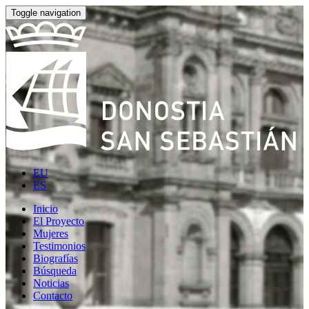
Toggle navigation
EU
ES
Inicio
El Proyecto
Mujeres
Testimonios
Biografías
Búsqueda
Noticias
Contacto