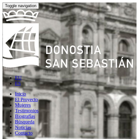
Toggle navigation
EU
ES
Inicio
El Proyecto
Mujeres
Testimonios
Biografías
Búsqueda
Noticias
Contacto