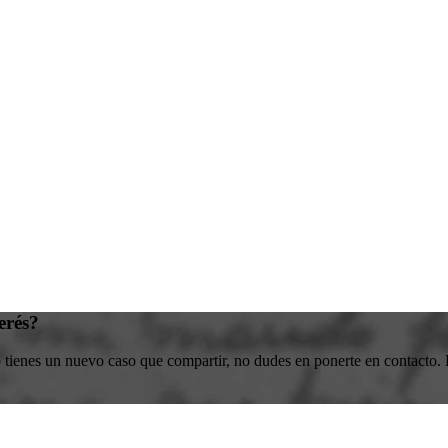
erés?
o tienes un nuevo caso que compartir, no dudes en ponerte en contacto. E