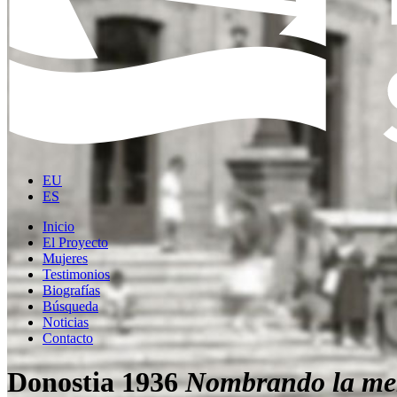
EU
ES
Inicio
El Proyecto
Mujeres
Testimonios
Biografías
Búsqueda
Noticias
Contacto
Donostia 1936
Nombrando la me