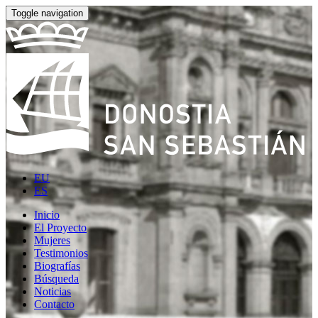
Toggle navigation
EU
ES
Inicio
El Proyecto
Mujeres
Testimonios
Biografías
Búsqueda
Noticias
Contacto