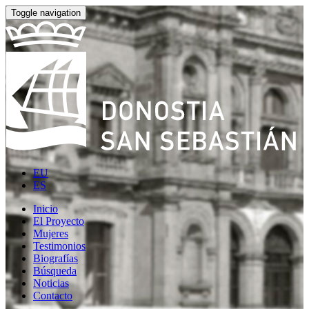
Toggle navigation
EU
ES
Inicio
El Proyecto
Mujeres
Testimonios
Biografías
Búsqueda
Noticias
Contacto