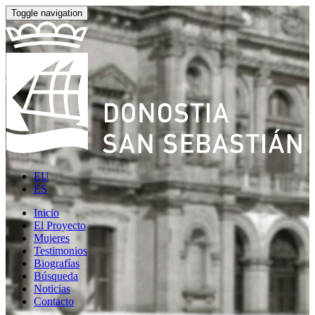
Toggle navigation
EU
ES
Inicio
El Proyecto
Mujeres
Testimonios
Biografías
Búsqueda
Noticias
Contacto