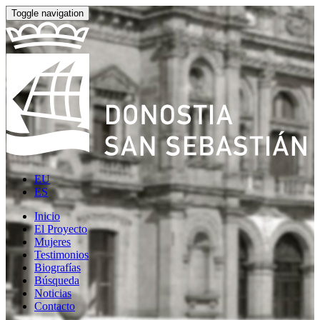
Toggle navigation
EU
ES
Inicio
El Proyecto
Mujeres
Testimonios
Biografías
Búsqueda
Noticias
Contacto