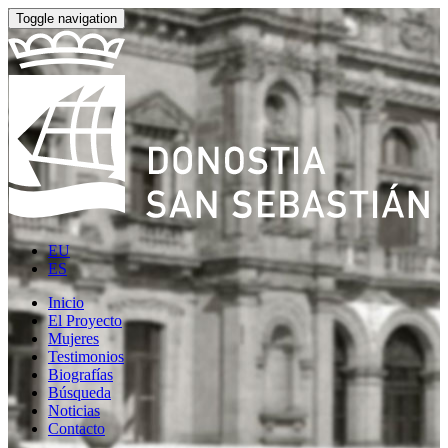
Toggle navigation
EU
ES
Inicio
El Proyecto
Mujeres
Testimonios
Biografías
Búsqueda
Noticias
Contacto