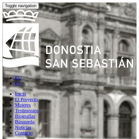
Toggle navigation
EU
ES
Inicio
El Proyecto
Mujeres
Testimonios
Biografías
Búsqueda
Noticias
Contacto