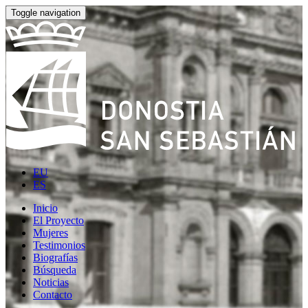
Toggle navigation
EU
ES
Inicio
El Proyecto
Mujeres
Testimonios
Biografías
Búsqueda
Noticias
Contacto