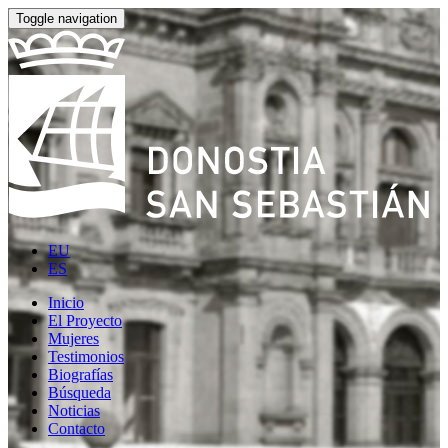
Toggle navigation
EU
ES
Inicio
El Proyecto
Mujeres
Testimonios
Biografías
Búsqueda
Noticias
Contacto