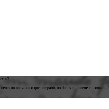
erés?
o tienes un nuevo caso que compartir, no dudes en ponerte en contacto. E