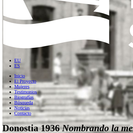
EU
ES
Inicio
El Proyecto
Mujeres
Testimonios
Biografías
Búsqueda
Noticias
Contacto
Donostia 1936
Nombrando la me