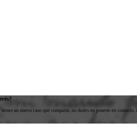
erés?
o tienes un nuevo caso que compartir, no dudes en ponerte en contacto. E