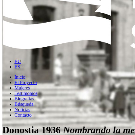
EU
ES
Inicio
El Proyecto
Mujeres
Testimonios
Biografías
Búsqueda
Noticias
Contacto
Donostia 1936
Nombrando la me