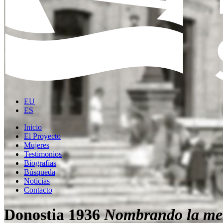
EU
ES
Inicio
El Proyecto
Mujeres
Testimonios
Biografías
Búsqueda
Noticias
Contacto
Donostia 1936
Nombrando la me