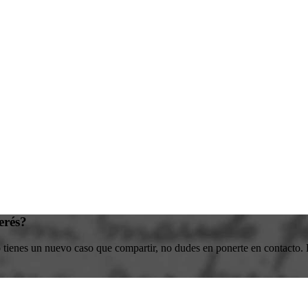
erés?
o tienes un nuevo caso que compartir, no dudes en ponerte en contacto. E