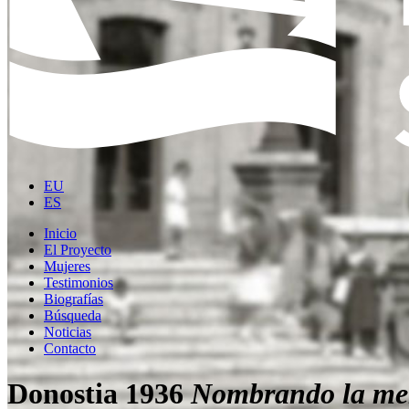
EU
ES
Inicio
El Proyecto
Mujeres
Testimonios
Biografías
Búsqueda
Noticias
Contacto
Donostia 1936
Nombrando la me