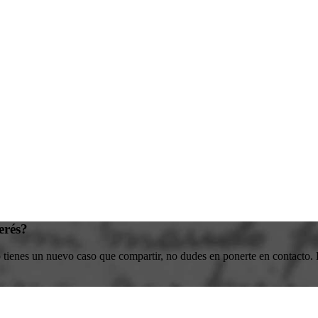
erés?
o tienes un nuevo caso que compartir, no dudes en ponerte en contacto. E