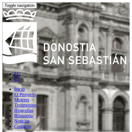
Toggle navigation
EU
ES
Inicio
El Proyecto
Mujeres
Testimonios
Biografías
Búsqueda
Noticias
Contacto