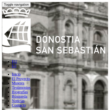
Toggle navigation
EU
ES
Inicio
El Proyecto
Mujeres
Testimonios
Biografías
Búsqueda
Noticias
Contacto