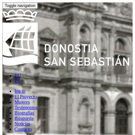
Toggle navigation
EU
ES
Inicio
El Proyecto
Mujeres
Testimonios
Biografías
Búsqueda
Noticias
Contacto