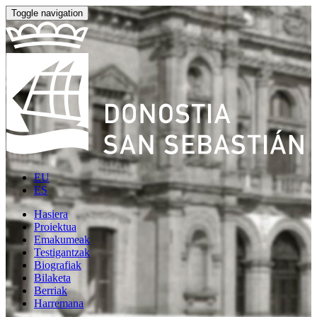
Toggle navigation
EU
ES
Hasiera
Proiektua
Emakumeak
Testigantzak
Biografiak
Bilaketa
Berriak
Harremana