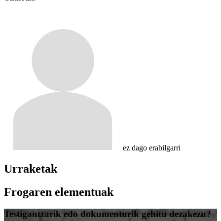
ez dago erabilgarri
Urraketak
Frogaren elementuak
Testigantzarik edo dokumenturik gehitu dezakezu?