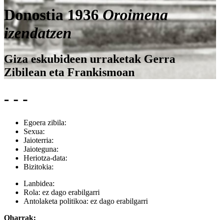
Donostia 1936
Oroimena
izendatzen
Giza eskubideen urraketak Gerra
Zibilean eta Frankismoan
- - -
Egoera zibila:
Sexua:
Jaioterria:
Jaioteguna:
Heriotza-data:
Bizitokia:
Lanbidea:
Rola:
ez dago erabilgarri
Antolaketa politikoa:
ez dago erabilgarri
Oharrak: