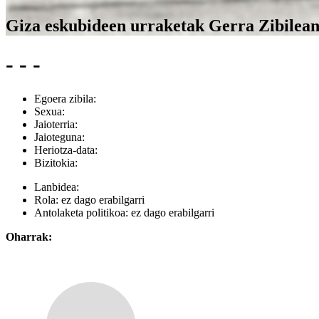
Giza eskubideen urraketak Gerra Zibilea
- - -
Egoera zibila:
Sexua:
Jaioterria:
Jaioteguna:
Heriotza-data:
Bizitokia:
Lanbidea:
Rola:
ez dago erabilgarri
Antolaketa politikoa:
ez dago erabilgarri
Oharrak: