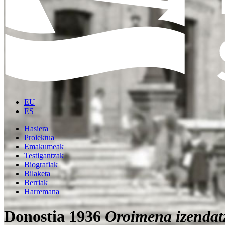
EU
ES
Hasiera
Proiektua
Emakumeak
Testigantzak
Biografiak
Bilaketa
Berriak
Harremana
Donostia 1936
Oroimena izendat