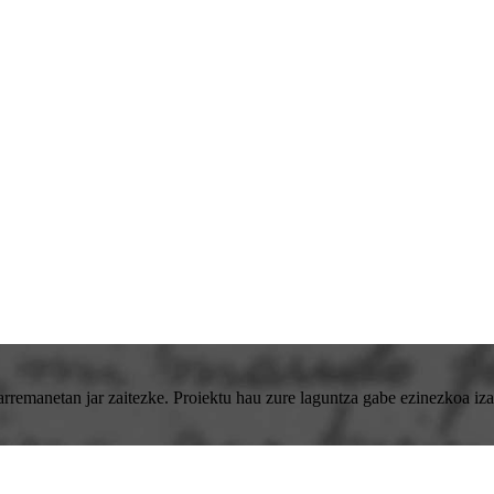
emanetan jar zaitezke. Proiektu hau zure laguntza gabe ezinezkoa izan