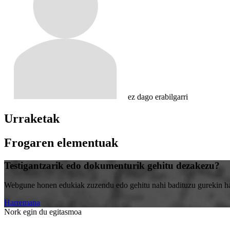
ez dago erabilgarri
Urraketak
Frogaren elementuak
Testigantzarik edo dokumenturik gehitu dezakezu?
Webgune honen edukiak zuzendu edo gehitu nahi badituzu gurekin harr
Harremana
Nork egin du egitasmoa