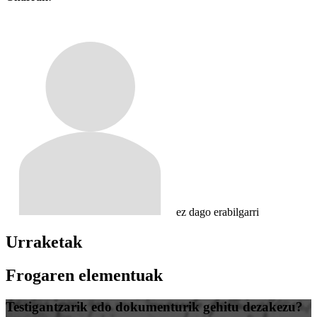
ez dago erabilgarri
Urraketak
Frogaren elementuak
Testigantzarik edo dokumenturik gehitu dezakezu?