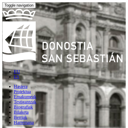
Toggle navigation
EU
ES
Hasiera
Proiektua
Emakumeak
Testigantzak
Biografiak
Bilaketa
Berriak
Harremana