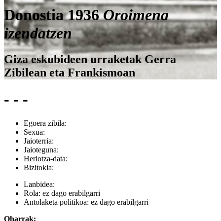
Donostia 1936
Oroimena
izendatzen
Giza eskubideen urraketak Gerra
Zibilean eta Frankismoan
- - -
Egoera zibila:
Sexua:
Jaioterria:
Jaioteguna:
Heriotza-data:
Bizitokia:
Lanbidea:
Rola:
ez dago erabilgarri
Antolaketa politikoa:
ez dago erabilgarri
Oharrak: