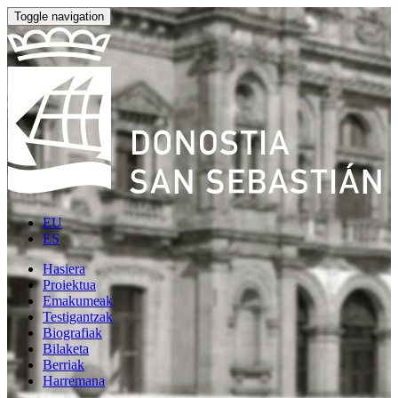
Toggle navigation
EU
ES
Hasiera
Proiektua
Emakumeak
Testigantzak
Biografiak
Bilaketa
Berriak
Harremana