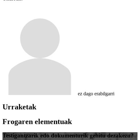
ez dago erabilgarri
Urraketak
Frogaren elementuak
Testigantzarik edo dokumenturik gehitu dezakezu?