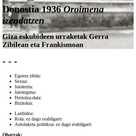
Donostia 1936
Oroimena
izendatzen
Giza eskubideen urraketak Gerra
Zibilean eta Frankismoan
- - -
Egoera zibila:
Sexua:
Jaioterria:
Jaioteguna:
Heriotza-data:
Bizitokia:
Lanbidea:
Rola:
ez dago erabilgarri
Antolaketa politikoa:
ez dago erabilgarri
Oharrak: