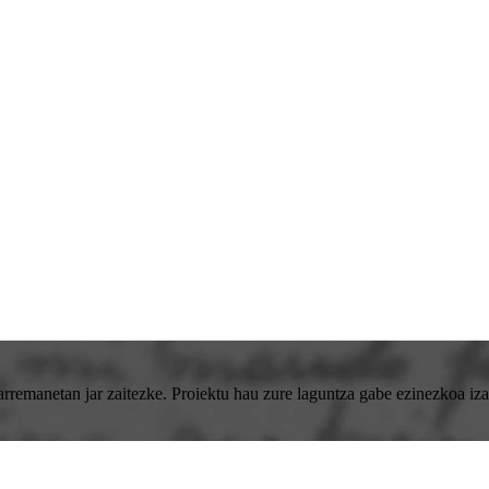
emanetan jar zaitezke. Proiektu hau zure laguntza gabe ezinezkoa izan