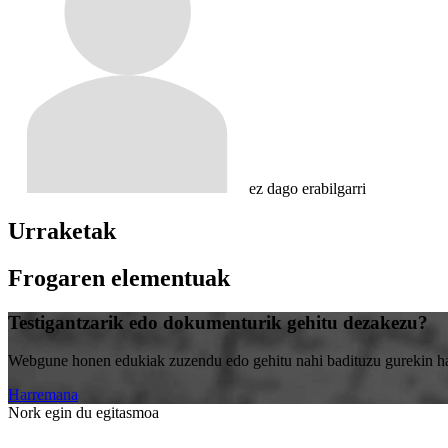
ez dago erabilgarri
Urraketak
Frogaren elementuak
Testigantzarik edo dokumenturik gehitu dezakezu?
Webgune honen edukiak zuzendu edo gehitu nahi badituzu gurekin harr
Harremana
Nork egin du egitasmoa