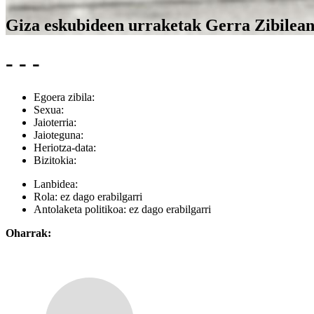
Giza eskubideen urraketak Gerra Zibilea
- - -
Egoera zibila:
Sexua:
Jaioterria:
Jaioteguna:
Heriotza-data:
Bizitokia:
Lanbidea:
Rola:
ez dago erabilgarri
Antolaketa politikoa:
ez dago erabilgarri
Oharrak: