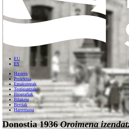
EU
ES
Hasiera
Proiektua
Emakumeak
Testigantzak
Biografiak
Bilaketa
Berriak
Harremana
Donostia 1936
Oroimena izendat