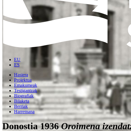
EU
ES
Hasiera
Proiektua
Emakumeak
Testigantzak
Biografiak
Bilaketa
Berriak
Harremana
Donostia 1936
Oroimena izendat