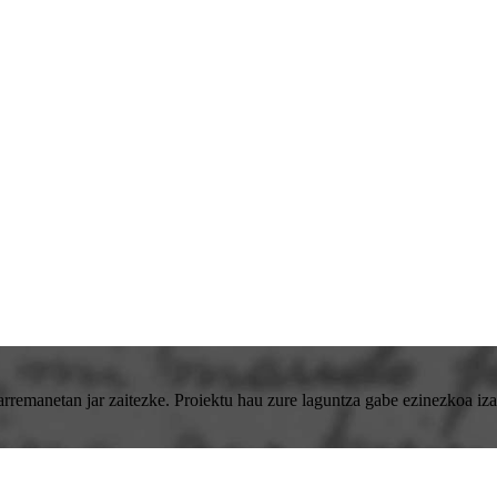
emanetan jar zaitezke. Proiektu hau zure laguntza gabe ezinezkoa izan