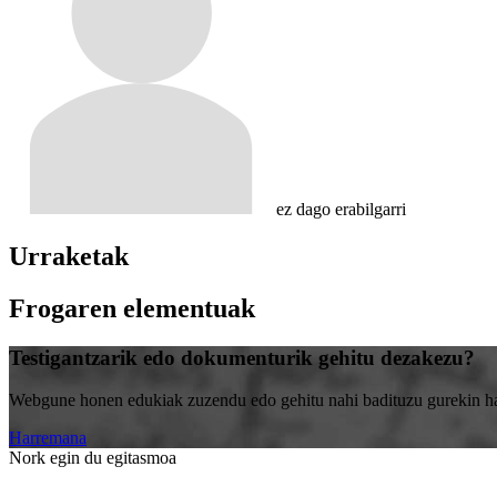
ez dago erabilgarri
Urraketak
Frogaren elementuak
Testigantzarik edo dokumenturik gehitu dezakezu?
Webgune honen edukiak zuzendu edo gehitu nahi badituzu gurekin harr
Harremana
Nork egin du egitasmoa