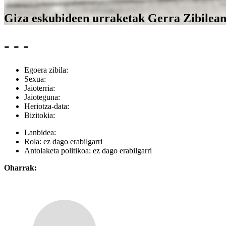
Giza eskubideen urraketak Gerra Zibilea
- - -
Egoera zibila:
Sexua:
Jaioterria:
Jaioteguna:
Heriotza-data:
Bizitokia:
Lanbidea:
Rola:
ez dago erabilgarri
Antolaketa politikoa:
ez dago erabilgarri
Oharrak: