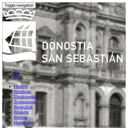
Toggle navigation
EU
ES
Hasiera
Proiektua
Emakumeak
Testigantzak
Biografiak
Bilaketa
Berriak
Harremana