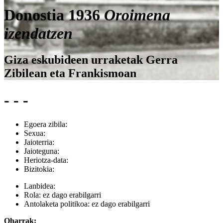
Donostia 1936
Oroimena
izendatzen
Giza eskubideen urraketak Gerra
Zibilean eta Frankismoan
- - -
Egoera zibila:
Sexua:
Jaioterria:
Jaioteguna:
Heriotza-data:
Bizitokia:
Lanbidea:
Rola:
ez dago erabilgarri
Antolaketa politikoa:
ez dago erabilgarri
Oharrak: