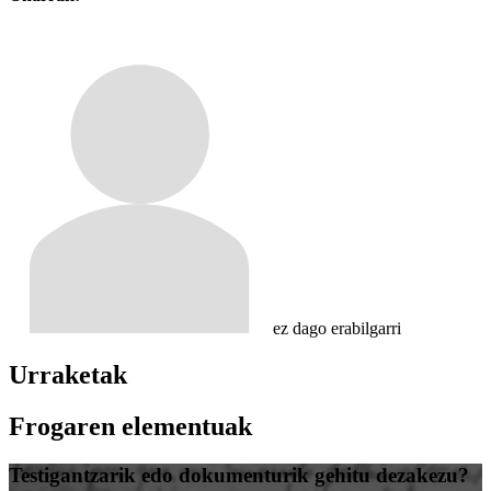
ez dago erabilgarri
Urraketak
Frogaren elementuak
Testigantzarik edo dokumenturik gehitu dezakezu?