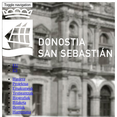
Toggle navigation
EU
ES
Hasiera
Proiektua
Emakumeak
Testigantzak
Biografiak
Bilaketa
Berriak
Harremana