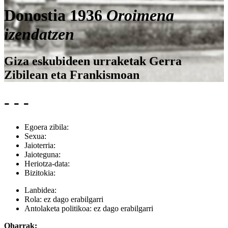
Donostia 1936
Oroimena
izendatzen
Giza eskubideen urraketak Gerra
Zibilean eta Frankismoan
- - -
Egoera zibila:
Sexua:
Jaioterria:
Jaioteguna:
Heriotza-data:
Bizitokia:
Lanbidea:
Rola:
ez dago erabilgarri
Antolaketa politikoa:
ez dago erabilgarri
Oharrak: