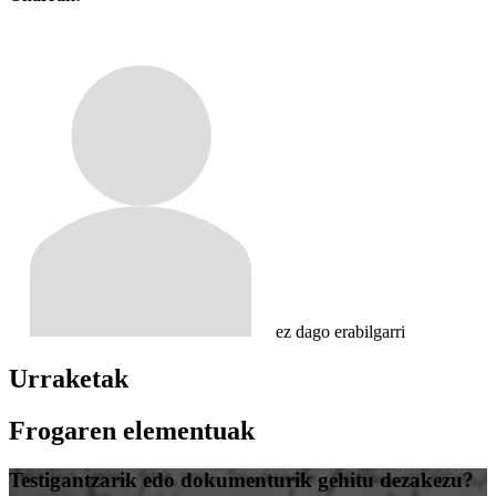
ez dago erabilgarri
Urraketak
Frogaren elementuak
Testigantzarik edo dokumenturik gehitu dezakezu?