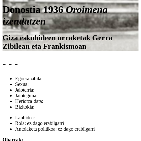
Donostia 1936
Oroimena
izendatzen
Giza eskubideen urraketak Gerra
Zibilean eta Frankismoan
- - -
Egoera zibila:
Sexua:
Jaioterria:
Jaioteguna:
Heriotza-data:
Bizitokia:
Lanbidea:
Rola:
ez dago erabilgarri
Antolaketa politikoa:
ez dago erabilgarri
Oharrak: