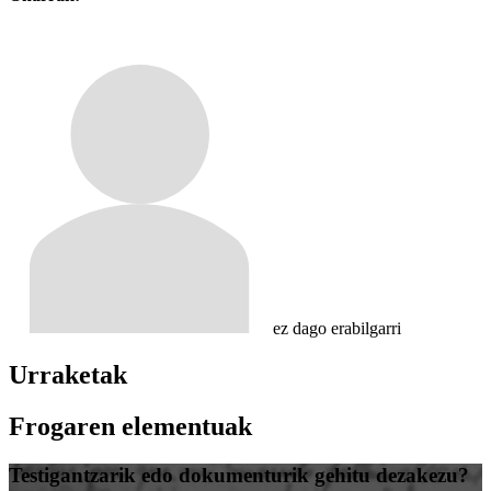
ez dago erabilgarri
Urraketak
Frogaren elementuak
Testigantzarik edo dokumenturik gehitu dezakezu?