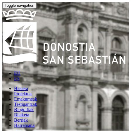
Toggle navigation
EU
ES
Hasiera
Proiektua
Emakumeak
Testigantzak
Biografiak
Bilaketa
Berriak
Harremana