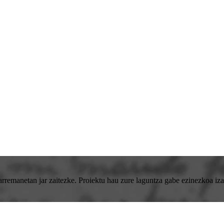
emanetan jar zaitezke. Proiektu hau zure laguntza gabe ezinezkoa izan