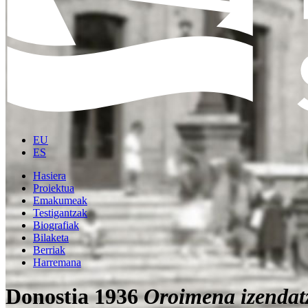
EU
ES
Hasiera
Proiektua
Emakumeak
Testigantzak
Biografiak
Bilaketa
Berriak
Harremana
Donostia 1936
Oroimena izendat