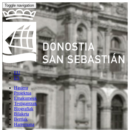
Toggle navigation
EU
ES
Hasiera
Proiektua
Emakumeak
Testigantzak
Biografiak
Bilaketa
Berriak
Harremana