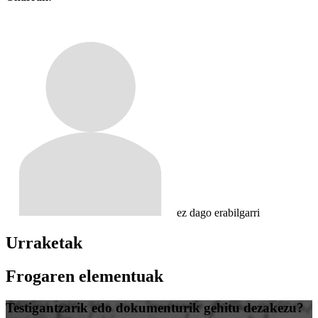
ez dago erabilgarri
Urraketak
Frogaren elementuak
Testigantzarik edo dokumenturik gehitu dezakezu?