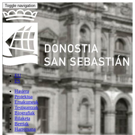
Toggle navigation
EU
ES
Hasiera
Proiektua
Emakumeak
Testigantzak
Biografiak
Bilaketa
Berriak
Harremana