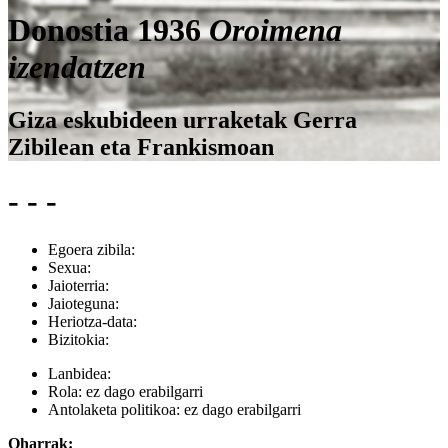
Donostia 1936
Oroimena
izendatzen
Giza eskubideen urraketak Gerra
Zibilean eta Frankismoan
- - -
Egoera zibila:
Sexua:
Jaioterria:
Jaioteguna:
Heriotza-data:
Bizitokia:
Lanbidea:
Rola:
ez dago erabilgarri
Antolaketa politikoa:
ez dago erabilgarri
Oharrak: