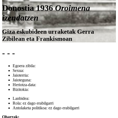
Donostia 1936
Oroimena
izendatzen
Giza eskubideen urraketak Gerra
Zibilean eta Frankismoan
- - -
Egoera zibila:
Sexua:
Jaioterria:
Jaioteguna:
Heriotza-data:
Bizitokia:
Lanbidea:
Rola:
ez dago erabilgarri
Antolaketa politikoa:
ez dago erabilgarri
Oharrak: