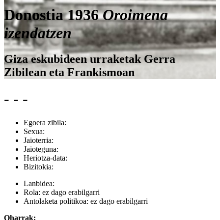
Donostia 1936
Oroimena
izendatzen
Giza eskubideen urraketak Gerra
Zibilean eta Frankismoan
- - -
Egoera zibila:
Sexua:
Jaioterria:
Jaioteguna:
Heriotza-data:
Bizitokia:
Lanbidea:
Rola:
ez dago erabilgarri
Antolaketa politikoa:
ez dago erabilgarri
Oharrak: