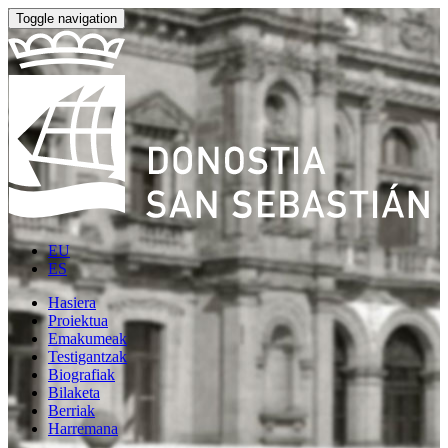
Toggle navigation
EU
ES
Hasiera
Proiektua
Emakumeak
Testigantzak
Biografiak
Bilaketa
Berriak
Harremana