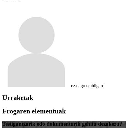
ez dago erabilgarri
Urraketak
Frogaren elementuak
Testigantzarik edo dokumenturik gehitu dezakezu?