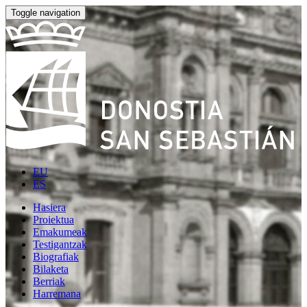
Toggle navigation
EU
ES
Hasiera
Proiektua
Emakumeak
Testigantzak
Biografiak
Bilaketa
Berriak
Harremana