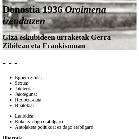
Donostia 1936
Oroimena
izendatzen
Giza eskubideen urraketak Gerra
Zibilean eta Frankismoan
- - -
Egoera zibila:
Sexua:
Jaioterria:
Jaioteguna:
Heriotza-data:
Bizitokia:
Lanbidea:
Rola:
ez dago erabilgarri
Antolaketa politikoa:
ez dago erabilgarri
Oharrak: