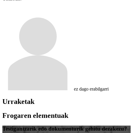
ez dago erabilgarri
Urraketak
Frogaren elementuak
Testigantzarik edo dokumenturik gehitu dezakezu?