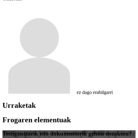
ez dago erabilgarri
Urraketak
Frogaren elementuak
Testigantzarik edo dokumenturik gehitu dezakezu?