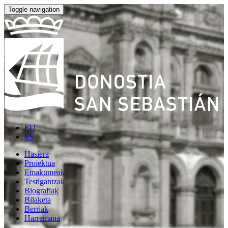
Toggle navigation
EU
ES
Hasiera
Proiektua
Emakumeak
Testigantzak
Biografiak
Bilaketa
Berriak
Harremana