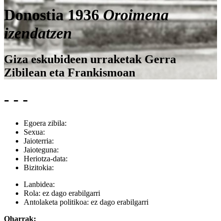
Donostia 1936
Oroimena
izendatzen
Giza eskubideen urraketak Gerra
Zibilean eta Frankismoan
- - -
Egoera zibila:
Sexua:
Jaioterria:
Jaioteguna:
Heriotza-data:
Bizitokia:
Lanbidea:
Rola:
ez dago erabilgarri
Antolaketa politikoa:
ez dago erabilgarri
Oharrak: