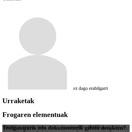
ez dago erabilgarri
Urraketak
Frogaren elementuak
Testigantzarik edo dokumenturik gehitu dezakezu?