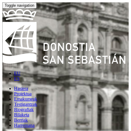
Toggle navigation
EU
ES
Hasiera
Proiektua
Emakumeak
Testigantzak
Biografiak
Bilaketa
Berriak
Harremana