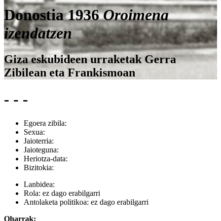
Donostia 1936
Oroimena
izendatzen
Giza eskubideen urraketak Gerra
Zibilean eta Frankismoan
- - -
Egoera zibila:
Sexua:
Jaioterria:
Jaioteguna:
Heriotza-data:
Bizitokia:
Lanbidea:
Rola:
ez dago erabilgarri
Antolaketa politikoa:
ez dago erabilgarri
Oharrak: