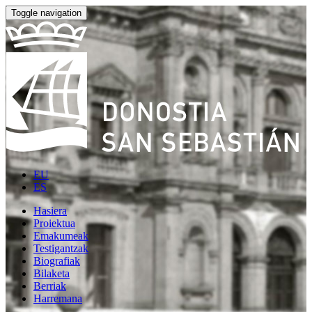
Toggle navigation
EU
ES
Hasiera
Proiektua
Emakumeak
Testigantzak
Biografiak
Bilaketa
Berriak
Harremana