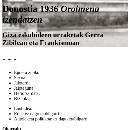
Donostia 1936
Oroimena
izendatzen
Giza eskubideen urraketak Gerra
Zibilean eta Frankismoan
- - -
Egoera zibila:
Sexua:
Jaioterria:
Jaioteguna:
Heriotza-data:
Bizitokia:
Lanbidea:
Rola:
ez dago erabilgarri
Antolaketa politikoa:
ez dago erabilgarri
Oharrak: