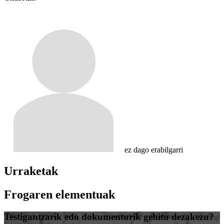
ez dago erabilgarri
Urraketak
Frogaren elementuak
Testigantzarik edo dokumenturik gehitu dezakezu?