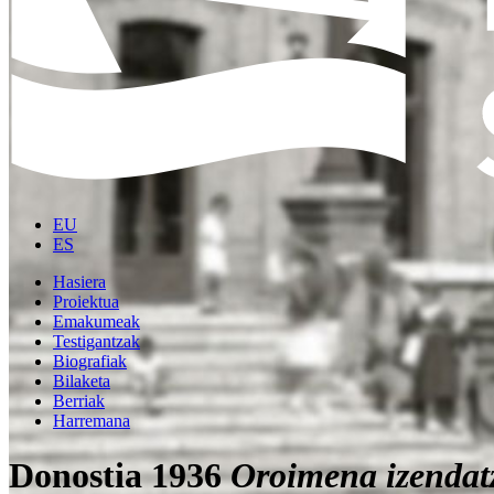
EU
ES
Hasiera
Proiektua
Emakumeak
Testigantzak
Biografiak
Bilaketa
Berriak
Harremana
Donostia 1936
Oroimena izendat