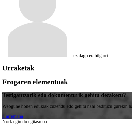
ez dago erabilgarri
Urraketak
Frogaren elementuak
Testigantzarik edo dokumenturik gehitu dezakezu?
Webgune honen edukiak zuzendu edo gehitu nahi badituzu gurekin harr
Harremana
Nork egin du egitasmoa