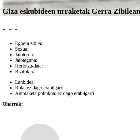
Giza eskubideen urraketak Gerra Zibilea
- - -
Egoera zibila:
Sexua:
Jaioterria:
Jaioteguna:
Heriotza-data:
Bizitokia:
Lanbidea:
Rola:
ez dago erabilgarri
Antolaketa politikoa:
ez dago erabilgarri
Oharrak: