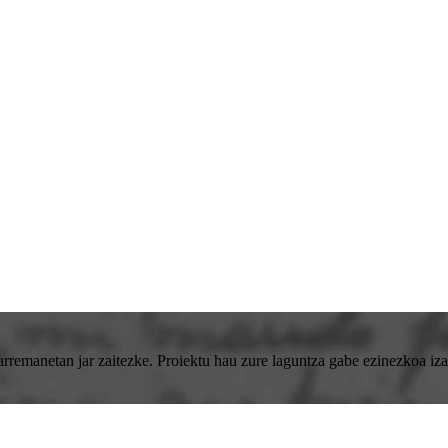
emanetan jar zaitezke. Proiektu hau zure laguntza gabe ezinezkoa izan