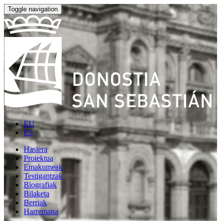
Toggle navigation
EU
ES
Hasiera
Proiektua
Emakumeak
Testigantzak
Biografiak
Bilaketa
Berriak
Harremana