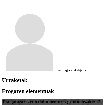
ez dago erabilgarri
Urraketak
Frogaren elementuak
Testigantzarik edo dokumenturik gehitu dezakezu?