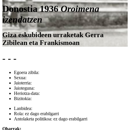
Donostia 1936
Oroimena
izendatzen
Giza eskubideen urraketak Gerra
Zibilean eta Frankismoan
- - -
Egoera zibila:
Sexua:
Jaioterria:
Jaioteguna:
Heriotza-data:
Bizitokia:
Lanbidea:
Rola:
ez dago erabilgarri
Antolaketa politikoa:
ez dago erabilgarri
Oharrak: